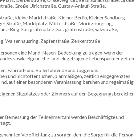
traße, Große Ulrichstraße, Gustav-Anlauf-Straße,
traße, Kleine Marktstraße, Kleiner Berlin, Kleiner Sandberg,
iger Straße, Marktplatz, Mittelstraße, Moritzburgring,
anz-Ring, Salzgrafenplatz, Salzgrafenstraße, Salzstraße,
ring, Waisenhausring, Zapfenstraße, Zenkerstraße
on Personen eine Mund-Nasen-Bedeckung zu tragen, wenn der
andes sowie eigene Ehe- und eingetragene Lebenspartner gelten
ugen, Fahrrad- und Rollerfahrende und Joggende.
en und nichtöffentlichen, planmäßigen, zeitlich eingegrenzten
ind, auf einer besonderen Veranlassung beruhen und regelmäßig
 eigenen Sitzplatzes oder Zimmers auf den Begegnungsbereichen
ei der Bemessung der Teilnehmerzahl werden Beschäftigte und
rsagt.
 genannten Verpflichtung zu sorgen, dem die Sorge für die Person