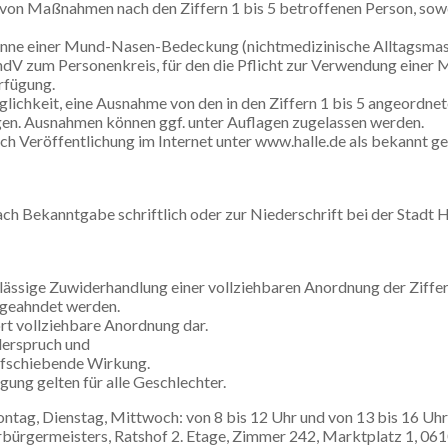
er von Maßnahmen nach den Ziffern 1 bis 5 betroffenen Person, sowe
Sinne einer Mund-Nasen-Bedeckung (nichtmedizinische Alltagsmas
dV zum Personenkreis, für den die Pflicht zur Verwendung einer
fügung.
glichkeit, eine Ausnahme von den in den Ziffern 1 bis 5 angeord
agen. Ausnahmen können ggf. unter Auflagen zugelassen werden.
 Veröffentlichung im Internet unter www.halle.de als bekannt geg
h Bekanntgabe schriftlich oder zur Niederschrift bei der Stadt Ha
hrlässige Zuwiderhandlung einer vollziehbaren Anordnung der Ziffern
 geahndet werden.
ort vollziehbare Anordnung dar.
derspruch und
fschiebende Wirkung.
ng gelten für alle Geschlechter.
tag, Dienstag, Mittwoch: von 8 bis 12 Uhr und von 13 bis 16 Uhr
berbürgermeisters, Ratshof 2. Etage, Zimmer 242, Marktplatz 1, 06