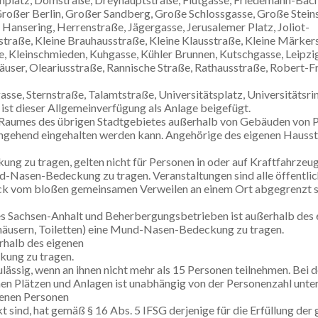
roßer Berlin, Großer Sandberg, Große Schlossgasse, Große Steins
Hansering, Herrenstraße, Jägergasse, Jerusalemer Platz, Joliot-
straße, Kleine Brauhausstraße, Kleine Klausstraße, Kleine Märkers
ße, Kleinschmieden, Kuhgasse, Kühler Brunnen, Kutschgasse, Leipz
äuser, Oleariusstraße, Rannische Straße, Rathausstraße, Robert-Fr
kgasse, Sternstraße, Talamtstraße, Universitätsplatz, Universitäts
st dieser Allgemeinverfügung als Anlage beigefügt.
chen Raumes des übrigen Stadtgebietes außerhalb von Gebäuden v
hgehend eingehalten werden kann. Angehörige des eigenen Hausst
ung zu tragen, gelten nicht für Personen in oder auf Kraftfahrze
-Nasen-Bedeckung zu tragen. Veranstaltungen sind alle öffentlich
eck vom bloßen gemeinsamen Verweilen an einem Ort abgegrenzt s
des Sachsen-Anhalt und Beherbergungsbetrieben ist außerhalb des
häusern, Toiletten) eine Mund-Nasen-Bedeckung zu tragen.
rhalb des eigenen
kung zu tragen.
 zulässig, wenn an ihnen nicht mehr als 15 Personen teilnehmen. B
hen Plätzen und Anlagen ist unabhängig von der Personenzahl unte
fenen Personen
sind, hat gemäß § 16 Abs. 5 IFSG derjenige für die Erfüllung der