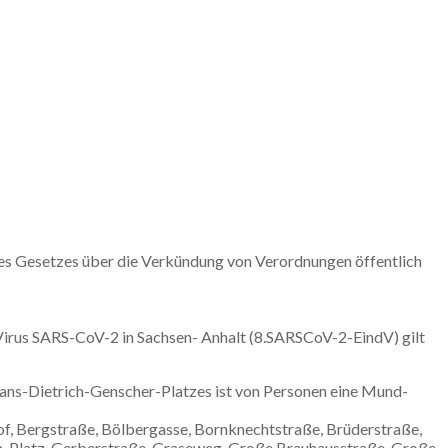
 des Gesetzes über die Verkündung von Verordnungen öffentlich
irus SARS-CoV-2 in Sachsen- Anhalt (8.SARSCoV-2-EindV) gilt
 Hans-Dietrich-Genscher-Platzes ist von Personen eine Mund-
f, Bergstraße, Bölbergasse, Bornknechtstraße, Brüderstraße,
h-Platz, Gerberstraße, Graseweg, Große Brauhausstraße, Große