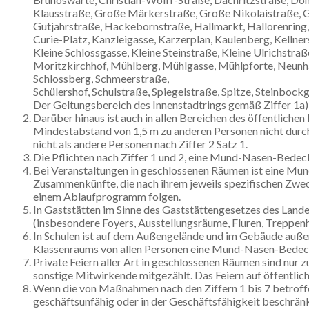
Klausstraße, Große Märkerstraße, Große Nikolaistraße, G
Gutjahrstraße, Hackebornstraße, Hallmarkt, Hallorenring, 
Curie-Platz, Kanzleigasse, Karzerplan, Kaulenberg, Kellner
Kleine Schlossgasse, Kleine Steinstraße, Kleine Ulrichstra
Moritzkirchhof, Mühlberg, Mühlgasse, Mühlpforte, Neunh
Schlossberg, Schmeerstraße,
Schülershof, Schulstraße, Spiegelstraße, Spitze, Steinboc
Der Geltungsbereich des Innenstadtrings gemäß Ziffer 1a) i
Darüber hinaus ist auch in allen Bereichen des öffentli
Mindestabstand von 1,5 m zu anderen Personen nicht durc
nicht als andere Personen nach Ziffer 2 Satz 1.
Die Pflichten nach Ziffer 1 und 2, eine Mund-Nasen-Bedeck
Bei Veranstaltungen in geschlossenen Räumen ist eine Mund
Zusammenkünfte, die nach ihrem jeweils spezifischen Zw
einem Ablaufprogramm folgen.
In Gaststätten im Sinne des Gaststättengesetzes des Lan
(insbesondere Foyers, Ausstellungsräume, Fluren, Treppen
In Schulen ist auf dem Außengelände und im Gebäude auße
Klassenraums von allen Personen eine Mund-Nasen-Bedec
Private Feiern aller Art in geschlossenen Räumen sind nur
sonstige Mitwirkende mitgezählt. Das Feiern auf öffentlic
Wenn die von Maßnahmen nach den Ziffern 1 bis 7 betrof
geschäftsunfähig oder in der Geschäftsfähigkeit beschränkt 