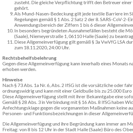
zusteht. Die gleiche Verpflichtung trifft den Betreuer ein
gehört.
Als Mund-Nasen-Bedeckung gilt jede textile Barriere im 
Regelungen gemäß § 1 Abs. 2 Satz 2 der 8. SARS-CoV-2-Ein
Anwendungsbereich der Ziffern 1 bis 6 dieser Allgemeinver
In besonders begründeten Ausnahmefällen besteht die Mö
(Saale), Niemeyerstraße 1, 06110 Halle (Saale) zu beantr
Diese Allgemeinverfügung gilt gemäß § 3a VwVfG LSA durch
zum 18.11.2020, 24:00 Uhr.
Rechtsbehelfsbelehrung
Gegen diese Allgemeinverfügung kann innerhalb eines Monats nac
erhoben werden.
Hinweise
Nach § 73 Abs. 1a Nr. 6, Abs. 2 IfSG ist die vorsätzliche oder fa
ordnungswidrig und kann mit einer Geldbuße bis zu 25.000 Euro
Diese Allgemeinverfügung stellt mit ihrer Bekanntgabe eine sof
Gemäß § 28 Abs. 3 in Verbindung mit § 16 Abs. 8 IfSG haben Wi
Anfechtungsklage gegen die vorgenannten Maßnahmen keine au
Personen- und Funktionsbezeichnungen in dieser Allgemeinverfügu
Die Allgemeinverfügung und ihre Begründung kann immer am Mon
Freitag: von 8 bis 12 Uhr in der Stadt Halle (Saale) Büro des O