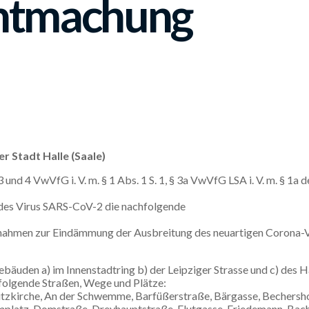
ntmachung
r Stadt Halle (Saale)
und 4 VwVfG i. V. m. § 1 Abs. 1 S. 1, § 3a VwVfG LSA i. V. m. § 1a
 des Virus SARS-CoV-2 die nachfolgende
aßnahmen zur Eindämmung der Ausbreitung des neuartigen Corona-V
ebäuden a) im Innenstadtring b) der Leipziger Strasse und c) des
folgende Straßen, Wege und Plätze:
tzkirche, An der Schwemme, Barfüßerstraße, Bärgasse, Bechersho
omplatz, Domstraße, Dreyhauptstraße, Flutgasse, Friedemann-Bac