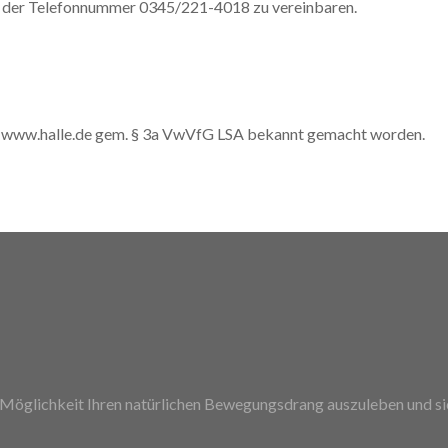
er der Telefonnummer 0345/221-4018 zu vereinbaren.
ter www.halle.de gem. § 3a VwVfG LSA bekannt gemacht worden.
e Möglichkeit Ihren natürlichen Bewegungsdrang auszuleben und s