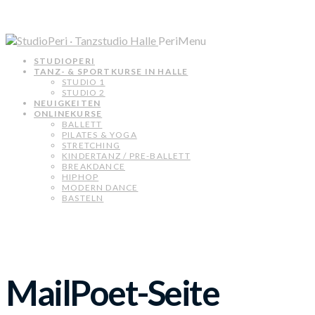
PeriMenu
STUDIOPERI
TANZ- & SPORTKURSE IN HALLE
STUDIO 1
STUDIO 2
NEUIGKEITEN
ONLINEKURSE
BALLETT
PILATES & YOGA
STRETCHING
KINDERTANZ / PRE-BALLETT
BREAKDANCE
HIPHOP
MODERN DANCE
BASTELN
MailPoet-Seite