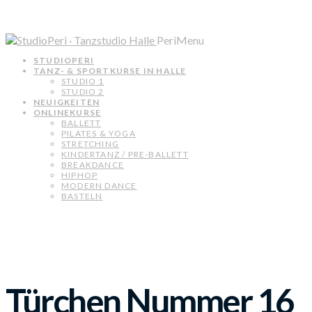
PeriMenu
STUDIOPERI
TANZ- & SPORTKURSE IN HALLE
STUDIO 1
STUDIO 2
NEUIGKEITEN
ONLINEKURSE
BALLETT
PILATES & YOGA
STRETCHING
KINDERTANZ / PRE-BALLETT
BREAKDANCE
HIPHOP
MODERN DANCE
BASTELN
Türchen Nummer 16