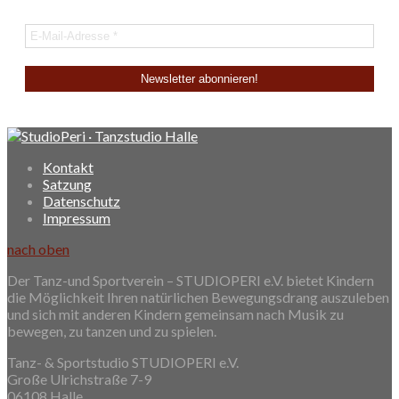
Kontakt
Satzung
Datenschutz
Impressum
nach oben
Der Tanz-und Sportverein – STUDIOPERI e.V. bietet Kindern
die Möglichkeit Ihren natürlichen Bewegungsdrang auszuleben
und sich mit anderen Kindern gemeinsam nach Musik zu
bewegen, zu tanzen und zu spielen.
Tanz- & Sportstudio STUDIOPERI e.V.
Große Ulrichstraße 7-9
06108 Halle