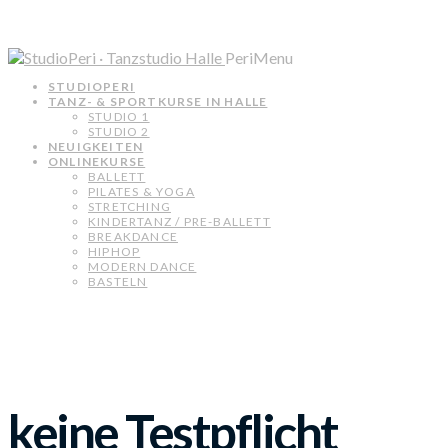
PeriMenu
STUDIOPERI
TANZ- & SPORTKURSE IN HALLE
STUDIO 1
STUDIO 2
NEUIGKEITEN
ONLINEKURSE
BALLETT
PILATES & YOGA
STRETCHING
KINDERTANZ / PRE-BALLETT
BREAKDANCE
HIPHOP
MODERN DANCE
BASTELN
keine Testpflicht