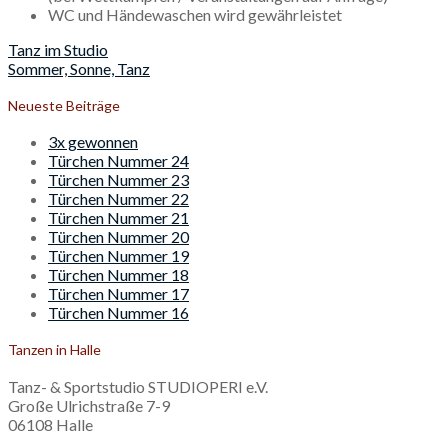
WC und Händewaschen wird gewährleistet
Beitragsnavigation
Tanz im Studio
Sommer, Sonne, Tanz
Neueste Beiträge
3x gewonnen
Türchen Nummer 24
Türchen Nummer 23
Türchen Nummer 22
Türchen Nummer 21
Türchen Nummer 20
Türchen Nummer 19
Türchen Nummer 18
Türchen Nummer 17
Türchen Nummer 16
Tanzen in Halle
Tanz- & Sportstudio STUDIOPERI e.V.
Große Ulrichstraße 7-9
06108 Halle