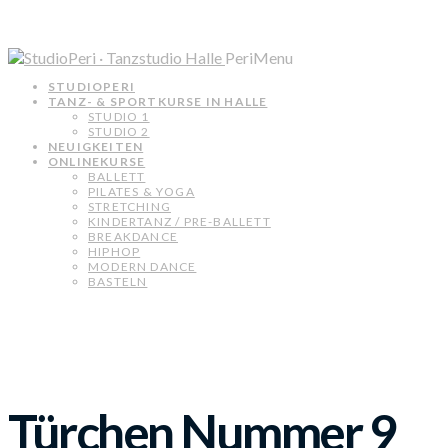
PeriMenu
STUDIOPERI
TANZ- & SPORTKURSE IN HALLE
STUDIO 1
STUDIO 2
NEUIGKEITEN
ONLINEKURSE
BALLETT
PILATES & YOGA
STRETCHING
KINDERTANZ / PRE-BALLETT
BREAKDANCE
HIPHOP
MODERN DANCE
BASTELN
Türchen Nummer 9