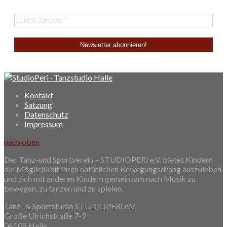
Kontakt
Satzung
Datenschutz
Impressum
nach oben
Der Tanz-und Sportverein – STUDIOPERI e.V. bietet Kindern
die Möglichkeit Ihren natürlichen Bewegungsdrang auszuleben
und sich mit anderen Kindern gemeinsam nach Musik zu
bewegen, zu tanzen und zu spielen.
Tanz- & Sportstudio STUDIOPERI e.V.
Große Ulrichstraße 7-9
06108 Halle